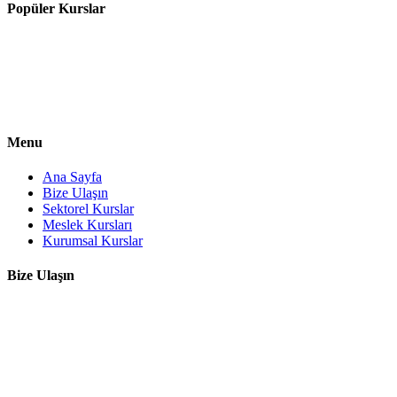
Popüler Kurslar
Organik Tarım-Organik Hayvancılık
Arıcılık Eğitimi Kursu
Aşçılık Kursu
Hasta Yaşlı Bakım Kursu
Özel Eğitimde Yard.Eleman Yetiş.Kursu
Menu
Ana Sayfa
Bize Ulaşın
Sektorel Kurslar
Meslek Kursları
Kurumsal Kurslar
Bize Ulaşın