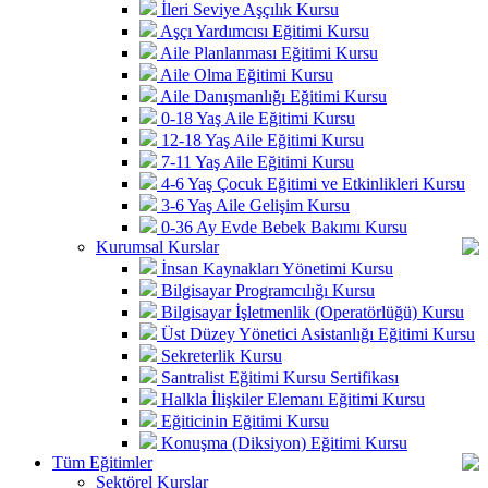
İleri Seviye Aşçılık Kursu
Aşçı Yardımcısı Eğitimi Kursu
Aile Planlanması Eğitimi Kursu
Aile Olma Eğitimi Kursu
Aile Danışmanlığı Eğitimi Kursu
0-18 Yaş Aile Eğitimi Kursu
12-18 Yaş Aile Eğitimi Kursu
7-11 Yaş Aile Eğitimi Kursu
4-6 Yaş Çocuk Eğitimi ve Etkinlikleri Kursu
3-6 Yaş Aile Gelişim Kursu
0-36 Ay Evde Bebek Bakımı Kursu
Kurumsal Kurslar
İnsan Kaynakları Yönetimi Kursu
Bilgisayar Programcılığı Kursu
Bilgisayar İşletmenlik (Operatörlüğü) Kursu
Üst Düzey Yönetici Asistanlığı Eğitimi Kursu
Sekreterlik Kursu
Santralist Eğitimi Kursu Sertifikası
Halkla İlişkiler Elemanı Eğitimi Kursu
Eğiticinin Eğitimi Kursu
Konuşma (Diksiyon) Eğitimi Kursu
Tüm Eğitimler
Sektörel Kurslar