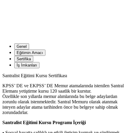
Genel
Eğitimin Amacı
Sertifika
İş İmkanları
Santralist Eğitimi Kursu Sertifikası
KPSS’ DE ve EKPSS’ DE Memur atamalarında istenilen Santral
Elemanı yetiştirme kursu 120 saatlik bir kurstur.
Özellikle son yıllarda memur alımlarında bu belge adaylardan
zorunlu olarak istenmektedir. Santral Memuru olarak atanmak
isteyen adaylar atama tarihinden önce bu belgeye sahip olmak
zorundadırlar.
Santralist Eğitimi Kursu Programı İçeriği
• Sosyal hayatta sağlıklı ve etkili iletişim kurmak ve sürdürmek