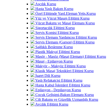
Aşçılık Kursu
Hasta Yaşlı Bakım Kursu
Özel Eğitimde Yard.Eleman Yetiş.Kursu
Yüz ve Vücut Masajı Eğitimi Kursu
Vücut Bakımı ve Masaj Elemanı Kursu
Sigortacılık Eğitimi Kursu
Servis Komisi Eğitimi Kursu
Servis Elemanı Yardımcısı Eğitimi Kursu
Servis Elemanı (Garson) Eğitimi Kursu
Sağlıklı Beslenme Kursu
Plastik Makyaj Eğitimi Kursu
Masör - Masöz (Masaj Elemanı) Eğitimi Kursu
Masaj - Epilasyon Kursu
Makyör – Makyöz Eğitimi Kursu
Klasik Masaj Teknikleri Eğitimi Kursu
İşaret Dili Kursu
Yaşlı Refakatçisi Eğitimi Kursu
Hasta Kabul İşlemleri Eğitimi Kursu
Epilasyon - Depilasyon Kursu
Çocuk Gelişimi-Bakım Elemanı Kursu
Cilt Bakımı ve Güzellik Uzmanlığı Kursu
Avcılık Eğitimi Kursu