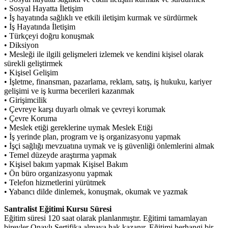
• Sosyal Hayatta İletişim
• İş hayatında sağlıklı ve etkili iletişim kurmak ve sürdürmek
• İş Hayatında İletişim
• Türkçeyi doğru konuşmak
• Diksiyon
• Mesleği ile ilgili gelişmeleri izlemek ve kendini kişisel olarak
sürekli geliştirmek
• Kişisel Gelişim
• İşletme, finansman, pazarlama, reklam, satış, iş hukuku, kariyer
gelişimi ve iş kurma becerileri kazanmak
• Girişimcilik
• Çevreye karşı duyarlı olmak ve çevreyi korumak
• Çevre Koruma
• Meslek etiği gereklerine uymak Meslek Etiği
• İş yerinde plan, program ve iş organizasyonu yapmak
• İşçi sağlığı mevzuatına uymak ve iş güvenliği önlemlerini almak
• Temel düzeyde araştırma yapmak
• Kişisel bakım yapmak Kişisel Bakım
• Ön büro organizasyonu yapmak
• Telefon hizmetlerini yürütmek
• Yabancı dilde dinlemek, konuşmak, okumak ve yazmak
Santralist Eğitimi Kursu Süresi
Eğitim süresi 120 saat olarak planlanmıştır. Eğitimi tamamlayan
bireyler Onaylı Sertifika almaya hak kazanır. Eğitimi herhangi bir