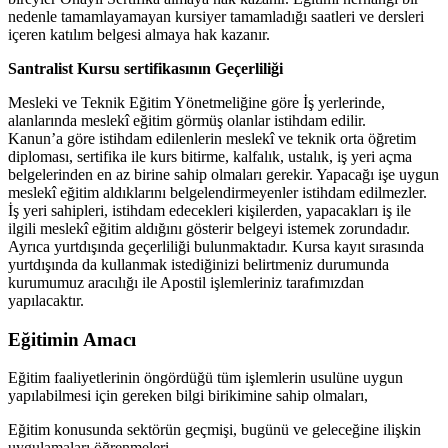
nedenle tamamlayamayan kursiyer tamamladığı saatleri ve dersleri
içeren katılım belgesi almaya hak kazanır.
Santralist Kursu sertifikasının Geçerliliği
Mesleki ve Teknik Eğitim Yönetmeliğine göre İş yerlerinde,
alanlarında meslekî eğitim görmüş olanlar istihdam edilir.
Kanun’a göre istihdam edilenlerin meslekî ve teknik orta öğretim
diploması, sertifika ile kurs bitirme, kalfalık, ustalık, iş yeri açma
belgelerinden en az birine sahip olmaları gerekir. Yapacağı işe uygun
meslekî eğitim aldıklarını belgelendirmeyenler istihdam edilmezler.
İş yeri sahipleri, istihdam edecekleri kişilerden, yapacakları iş ile
ilgili meslekî eğitim aldığını gösterir belgeyi istemek zorundadır.
Ayrıca yurtdışında geçerliliği bulunmaktadır. Kursa kayıt sırasında
yurtdışında da kullanmak istediğinizi belirtmeniz durumunda
kurumumuz aracılığı ile Apostil işlemleriniz tarafımızdan
yapılacaktır.
Eğitimin Amacı
Eğitim faaliyetlerinin öngördüğü tüm işlemlerin usulüne uygun
yapılabilmesi için gereken bilgi birikimine sahip olmaları,
Eğitim konusunda sektörün geçmişi, bugünü ve geleceğine ilişkin
uygulamaları öğrenmeleri,