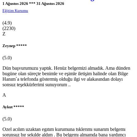
4-6 Yaş Çocuk Eğitimi ve Etkinlikleri Kursu
1 Ağustos 2026 *** 31 Ağustos 2026
3-6 Yaş Aile Gelişim Kursu
Eğitim Kurumu
0-36 Ay Evde Bebek Bakımı Kursu
(4.9)
(2230)
Z
Zeynep *****
(5.0)
Dün başvurumuzu yaptık. Henüz belgemizi almadık. Ama dünden
bugüne olan süreçte benimle ve eşimle iletişim halinde olan Bilge
Hanım`a telefonda göstermiş olduğu ilgi ve alakasından dolayı
sonsuz teşekkürlerimi sunuyorum ..
A
Aykut *****
(5.0)
Ozel acılım uzaktan egıtım kurumuna tsklerımı sunarım belgemı
sorunsuz bır sekılde aldım . Bu belgemı almamda bana yardımcı