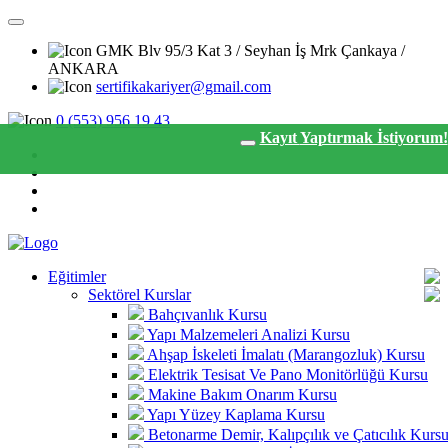
GMK Blv 95/3 Kat 3 / Seyhan İş Mrk Çankaya /
ANKARA
sertifikakariyer@gmail.com
0 (553) 956 19 43
Kayıt
Yaptırmak İstiyorum!
Eğitimler
Sektörel Kurslar
Bahçıvanlık Kursu
Yapı Malzemeleri Analizi Kursu
Ahşap İskeleti İmalatı (Marangozluk) Kursu
Elektrik Tesisat Ve Pano Monitörlüğü Kursu
Makine Bakım Onarım Kursu
Yapı Yüzey Kaplama Kursu
Betonarme Demir, Kalıpçılık ve Çatıcılık Kurs