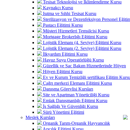
Tesisat Teknolojisi ve İklimlendirme Kursu
Kaynakçı Kursu
Isıtma ve Sıhhi Tesisat Kursu
Sterilizasyon ve Dezenfeksiyon Personel Eğiti
Pastacı Eğitimi Kursu
Müşteri Hizmetleri Temsilcisi Kursu
Mortgage Brokerlığı Eğitimi Kursu
Lojistik Elemanı (4. Seviye) Eğitimi Kursu
Lojistik Elemanı (2. Seviye) Eğitimi Kursu
İlkyardım Eğitimi Kursu
Havuz Suyu Operatörlüğü Kursu
Güzellik ve Saç Bakım Hizmetlerinde Hijyen
Hijyen Eğitimi Kursu
Ev ve Kurum Temizliği sertifikası Eğitim Kurs
Çağrı merkezi Elemanı Eğitimi Kursu
Danışma Görevlisi Kursları
Site ve Apartman Yöneticiliği Kursu
Emlak Danışmanlığı Eğitimi Kursu
İş Sağlığı Ve Güvenliği Kursu
Sürü Yönetimi Eğitimi
Meslek Kursları
Organik Tarım-Organik Hayvancılık
Arıcılık Eğitimi Kursu