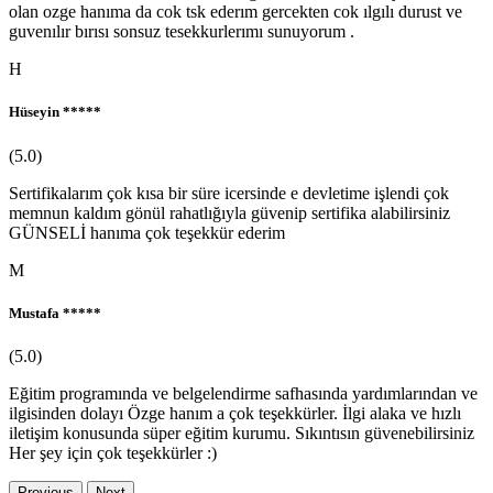
olan ozge hanıma da cok tsk ederım gercekten cok ılgılı durust ve
guvenılır bırısı sonsuz tesekkurlerımı sunuyorum .
H
Hüseyin *****
(5.0)
Sertifikalarım çok kısa bir süre icersinde e devletime işlendi çok
memnun kaldım gönül rahatlığıyla güvenip sertifika alabilirsiniz
GÜNSELİ hanıma çok teşekkür ederim
M
Mustafa *****
(5.0)
Eğitim programında ve belgelendirme safhasında yardımlarından ve
ilgisinden dolayı Özge hanım a çok teşekkürler. İlgi alaka ve hızlı
iletişim konusunda süper eğitim kurumu. Sıkıntısın güvenebilirsiniz
Her şey için çok teşekkürler :)
Previous
Next