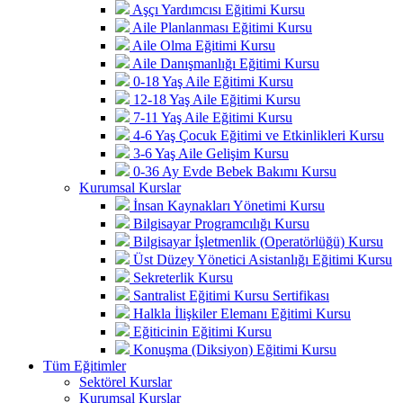
Aşçı Yardımcısı Eğitimi Kursu
Aile Planlanması Eğitimi Kursu
Aile Olma Eğitimi Kursu
Aile Danışmanlığı Eğitimi Kursu
0-18 Yaş Aile Eğitimi Kursu
12-18 Yaş Aile Eğitimi Kursu
7-11 Yaş Aile Eğitimi Kursu
4-6 Yaş Çocuk Eğitimi ve Etkinlikleri Kursu
3-6 Yaş Aile Gelişim Kursu
0-36 Ay Evde Bebek Bakımı Kursu
Kurumsal Kurslar
İnsan Kaynakları Yönetimi Kursu
Bilgisayar Programcılığı Kursu
Bilgisayar İşletmenlik (Operatörlüğü) Kursu
Üst Düzey Yönetici Asistanlığı Eğitimi Kursu
Sekreterlik Kursu
Santralist Eğitimi Kursu Sertifikası
Halkla İlişkiler Elemanı Eğitimi Kursu
Eğiticinin Eğitimi Kursu
Konuşma (Diksiyon) Eğitimi Kursu
Tüm Eğitimler
Sektörel Kurslar
Kurumsal Kurslar