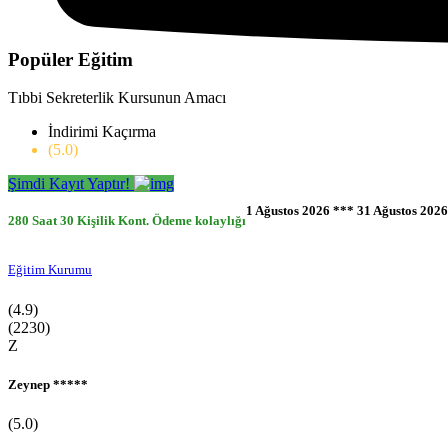
3-6 Yaş Aile Gelişim Kursu
0-36 Ay Evde Bebek Bakımı Kursu
Popüler Eğitim
Tıbbi Sekreterlik Kursunun Amacı
İndirimi Kaçırma
(5.0)
Şimdi Kayıt Yaptır!
1 Ağustos 2026 *** 31 Ağustos 2026
280 Saat
30 Kişilik Kont.
Ödeme kolaylığı
Eğitim Kurumu
(4.9)
(2230)
Z
Zeynep *****
(5.0)