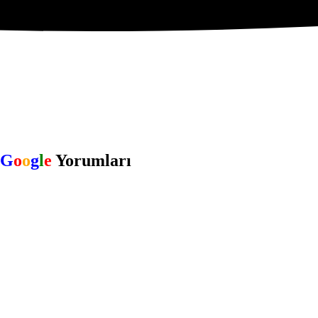
G
o
o
g
l
e
Yorumları