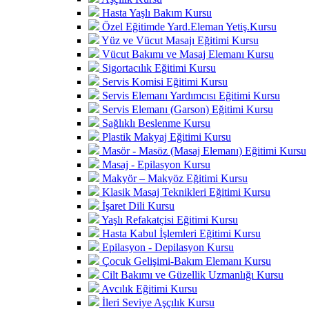
Hasta Yaşlı Bakım Kursu
Özel Eğitimde Yard.Eleman Yetiş.Kursu
Yüz ve Vücut Masajı Eğitimi Kursu
Vücut Bakımı ve Masaj Elemanı Kursu
Sigortacılık Eğitimi Kursu
Servis Komisi Eğitimi Kursu
Servis Elemanı Yardımcısı Eğitimi Kursu
Servis Elemanı (Garson) Eğitimi Kursu
Sağlıklı Beslenme Kursu
Plastik Makyaj Eğitimi Kursu
Masör - Masöz (Masaj Elemanı) Eğitimi Kursu
Masaj - Epilasyon Kursu
Makyör – Makyöz Eğitimi Kursu
Klasik Masaj Teknikleri Eğitimi Kursu
İşaret Dili Kursu
Yaşlı Refakatçisi Eğitimi Kursu
Hasta Kabul İşlemleri Eğitimi Kursu
Epilasyon - Depilasyon Kursu
Çocuk Gelişimi-Bakım Elemanı Kursu
Cilt Bakımı ve Güzellik Uzmanlığı Kursu
Avcılık Eğitimi Kursu
İleri Seviye Aşçılık Kursu