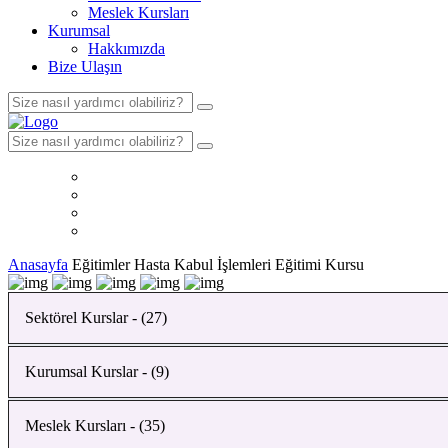
Meslek Kursları
Kurumsal
Hakkımızda
Bize Ulaşın
Anasayfa
Eğitimler
Hasta Kabul İşlemleri Eğitimi Kursu
Sektörel Kurslar - (27)
Kurumsal Kurslar - (9)
Bahçıvanlık Kursu
Yapı Malzemeleri Analizi Kursu
Meslek Kursları - (35)
Ahşap İskeleti İmalatı (Marangozluk) Kursu
İnsan Kaynakları Yönetimi Kursu