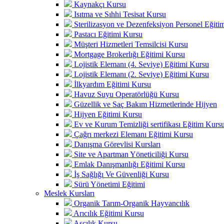
Kaynakçı Kursu
Isıtma ve Sıhhi Tesisat Kursu
Sterilizasyon ve Dezenfeksiyon Personel Eğiti
Pastacı Eğitimi Kursu
Müşteri Hizmetleri Temsilcisi Kursu
Mortgage Brokerlığı Eğitimi Kursu
Lojistik Elemanı (4. Seviye) Eğitimi Kursu
Lojistik Elemanı (2. Seviye) Eğitimi Kursu
İlkyardım Eğitimi Kursu
Havuz Suyu Operatörlüğü Kursu
Güzellik ve Saç Bakım Hizmetlerinde Hijyen
Hijyen Eğitimi Kursu
Ev ve Kurum Temizliği sertifikası Eğitim Kurs
Çağrı merkezi Elemanı Eğitimi Kursu
Danışma Görevlisi Kursları
Site ve Apartman Yöneticiliği Kursu
Emlak Danışmanlığı Eğitimi Kursu
İş Sağlığı Ve Güvenliği Kursu
Sürü Yönetimi Eğitimi
Meslek Kursları
Organik Tarım-Organik Hayvancılık
Arıcılık Eğitimi Kursu
Aşçılık Kursu