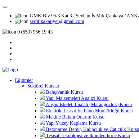
GMK Blv 95/3 Kat 3 / Seyhan İş Mrk Çankaya / A
sertifikakariyer@gmail.com
0 (553) 956 19 43
Eğitimler
Sektörel Kurslar
Bahçıvanlık Kursu
Yapı Malzemeleri Analizi Kursu
Ahşap İskeleti İmalatı (Marangozluk) Kursu
Elektrik Tesisat Ve Pano Monitörlüğü Kursu
Makine Bakım Onarım Kursu
Yapı Yüzey Kaplama Kursu
Betonarme Demir, Kalıpçılık ve Çatıcılık Kurs
Tesisat Teknolojisi ve İklimlendirme Kursu