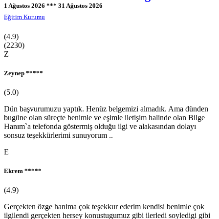
4-6 Yaş Çocuk Eğitimi ve Etkinlikleri Kursu
1 Ağustos 2026 *** 31 Ağustos 2026
3-6 Yaş Aile Gelişim Kursu
Eğitim Kurumu
0-36 Ay Evde Bebek Bakımı Kursu
(4.9)
(2230)
Z
Zeynep *****
(5.0)
Dün başvurumuzu yaptık. Henüz belgemizi almadık. Ama dünden
bugüne olan süreçte benimle ve eşimle iletişim halinde olan Bilge
Hanım`a telefonda göstermiş olduğu ilgi ve alakasından dolayı
sonsuz teşekkürlerimi sunuyorum ..
E
Ekrem *****
(4.9)
Gerçekten özge hanima çok teşekkur ederim kendisi benimle çok
ilgilendi gerçekten hersey konustugumuz gibi ilerledi soyledigi gibi