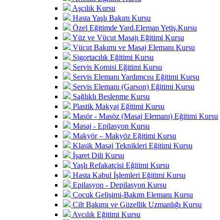
Aşçılık Kursu
Hasta Yaşlı Bakım Kursu
Özel Eğitimde Yard.Eleman Yetiş.Kursu
Yüz ve Vücut Masajı Eğitimi Kursu
Vücut Bakımı ve Masaj Elemanı Kursu
Sigortacılık Eğitimi Kursu
Servis Komisi Eğitimi Kursu
Servis Elemanı Yardımcısı Eğitimi Kursu
Servis Elemanı (Garson) Eğitimi Kursu
Sağlıklı Beslenme Kursu
Plastik Makyaj Eğitimi Kursu
Masör - Masöz (Masaj Elemanı) Eğitimi Kursu
Masaj - Epilasyon Kursu
Makyör – Makyöz Eğitimi Kursu
Klasik Masaj Teknikleri Eğitimi Kursu
İşaret Dili Kursu
Yaşlı Refakatçisi Eğitimi Kursu
Hasta Kabul İşlemleri Eğitimi Kursu
Epilasyon - Depilasyon Kursu
Çocuk Gelişimi-Bakım Elemanı Kursu
Cilt Bakımı ve Güzellik Uzmanlığı Kursu
Avcılık Eğitimi Kursu