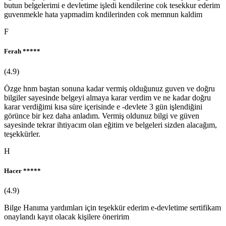
butun belgelerimi e devletime işledi kendilerine cok tesekkur ederim
guvenmekle hata yapmadim kndilerinden cok memnun kaldim
F
Ferah *****
(4.9)
Özge hnm baştan sonuna kadar vermiş olduğunuz guven ve doğru
bilgiler sayesinde belgeyi almaya karar verdim ve ne kadar doğru
karar verdiğimi kısa süre içerisinde e -devlete 3 gün işlendiğini
görünce bir kez daha anladım. Vermiş oldunuz bilgi ve güven
sayesinde tekrar ihtiyacım olan eğitim ve belgeleri sizden alacağım,
teşekkürler.
H
Hacer *****
(4.9)
Bilge Hanıma yardımları için teşekkür ederim e-devletime sertifikam
onaylandı kayıt olacak kişilere öneririm