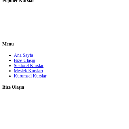
Popüler Kurslar
Organik Tarım-Organik Hayvancılık
Arıcılık Eğitimi Kursu
Aşçılık Kursu
Hasta Yaşlı Bakım Kursu
Özel Eğitimde Yard.Eleman Yetiş.Kursu
Menu
Ana Sayfa
Bize Ulaşın
Sektorel Kurslar
Meslek Kursları
Kurumsal Kurslar
Bize Ulaşın