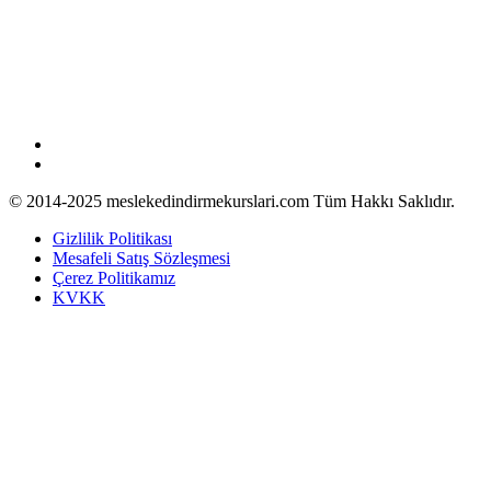
0 (553) 956 19 43
© 2014-2025 meslekedindirmekurslari.com Tüm Hakkı Saklıdır.
Gizlilik Politikası
Mesafeli Satış Sözleşmesi
Çerez Politikamız
KVKK