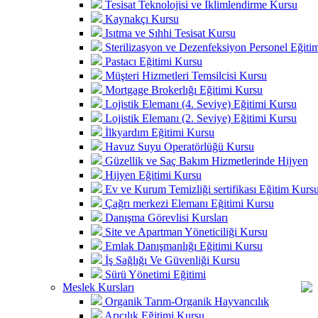
Tesisat Teknolojisi ve İklimlendirme Kursu
Kaynakçı Kursu
Isıtma ve Sıhhi Tesisat Kursu
Sterilizasyon ve Dezenfeksiyon Personel Eğiti
Pastacı Eğitimi Kursu
Müşteri Hizmetleri Temsilcisi Kursu
Mortgage Brokerlığı Eğitimi Kursu
Lojistik Elemanı (4. Seviye) Eğitimi Kursu
Lojistik Elemanı (2. Seviye) Eğitimi Kursu
İlkyardım Eğitimi Kursu
Havuz Suyu Operatörlüğü Kursu
Güzellik ve Saç Bakım Hizmetlerinde Hijyen
Hijyen Eğitimi Kursu
Ev ve Kurum Temizliği sertifikası Eğitim Kurs
Çağrı merkezi Elemanı Eğitimi Kursu
Danışma Görevlisi Kursları
Site ve Apartman Yöneticiliği Kursu
Emlak Danışmanlığı Eğitimi Kursu
İş Sağlığı Ve Güvenliği Kursu
Sürü Yönetimi Eğitimi
Meslek Kursları
Organik Tarım-Organik Hayvancılık
Arıcılık Eğitimi Kursu