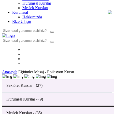
Kurumsal Kurslar
Meslek Kursları
Kurumsal
Hakkımızda
Bize Ulaşın
Anasayfa
Eğitimler
Masaj - Epilasyon Kursu
Sektörel Kurslar - (27)
Kurumsal Kurslar - (9)
Bahçıvanlık Kursu
Yapı Malzemeleri Analizi Kursu
Meslek Kursları - (35)