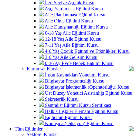
İleri Seviye Aşçılık Kursu
Aşçı Yardımcısı Eğitimi Kursu
Aile Planlanması Eğitimi Kursu
Aile Olma Eğitimi Kursu
Aile Danışmanlığı Eğitimi Kursu
0-18 Yaş Aile Eğitimi Kursu
12-18 Yaş Aile Eğitimi Kursu
7-11 Yaş Aile Eğitimi Kursu
4-6 Yaş Çocuk Eğitimi ve Etkinlikleri Kursu
3-6 Yaş Aile Gelişim Kursu
0-36 Ay Evde Bebek Bakımı Kursu
Kurumsal Kurslar
İnsan Kaynakları Yönetimi Kursu
Bilgisayar Programcılığı Kursu
Bilgisayar İşletmenlik (Operatörlüğü) Kursu
Üst Düzey Yönetici Asistanlığı Eğitimi Kursu
Sekreterlik Kursu
Santralist Eğitimi Kursu Sertifikası
Halkla İlişkiler Elemanı Eğitimi Kursu
Eğiticinin Eğitimi Kursu
Konuşma (Diksiyon) Eğitimi Kursu
Tüm Eğitimler
Sektörel Kurslar