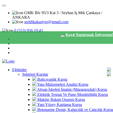
GMK Blv 95/3 Kat 3 / Seyhan İş Mrk Çankaya /
ANKARA
sertifikakariyer@gmail.com
0 (553) 956 19 43
Kayıt
Yaptırmak İstiyorum!
Eğitimler
Sektörel Kurslar
Bahçıvanlık Kursu
Yapı Malzemeleri Analizi Kursu
Ahşap İskeleti İmalatı (Marangozluk) Kursu
Elektrik Tesisat Ve Pano Monitörlüğü Kursu
Makine Bakım Onarım Kursu
Yapı Yüzey Kaplama Kursu
Betonarme Demir, Kalıpçılık ve Çatıcılık Kurs