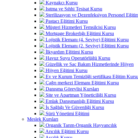
Kaynakçı Kursu
Isıtma ve Sıhhi Tesisat Kursu
Sterilizasyon ve Dezenfeksiyon Personel Eğiti
Pastacı Eğitimi Kursu
Müşteri Hizmetleri Temsilcisi Kursu
Mortgage Brokerlığı Eğitimi Kursu
Lojistik Elemanı (4. Seviye) Eğitimi Kursu
Lojistik Elemanı (2. Seviye) Eğitimi Kursu
İlkyardım Eğitimi Kursu
Havuz Suyu Operatörlüğü Kursu
Güzellik ve Saç Bakım Hizmetlerinde Hijyen
Hijyen Eğitimi Kursu
Ev ve Kurum Temizliği sertifikası Eğitim Kurs
Çağrı merkezi Elemanı Eğitimi Kursu
Danışma Görevlisi Kursları
Site ve Apartman Yöneticiliği Kursu
Emlak Danışmanlığı Eğitimi Kursu
İş Sağlığı Ve Güvenliği Kursu
Sürü Yönetimi Eğitimi
Meslek Kursları
Organik Tarım-Organik Hayvancılık
Arıcılık Eğitimi Kursu
Aşçılık Kursu