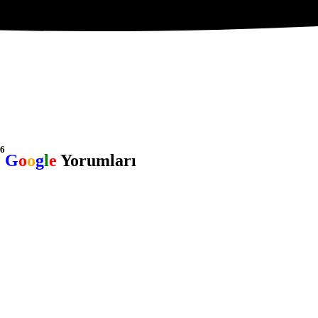
26
G
o
o
g
l
e
Yorumları