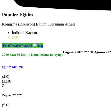
3-6 Yaş Aile Gelişim Kursu
0-36 Ay Evde Bebek Bakımı Kursu
Popüler Eğitim
Konuşma (Diksiyon) Eğitimi Kursunun Amacı
İndirimi Kaçırma
(5.0)
Şimdi Kayıt Yaptır!
1 Ağustos 2026 *** 31 Ağustos 20
2700 Saat
30 Kişilik Kont.
Ödeme kolaylığı
Eğitim Kurumu
(4.9)
(2230)
Z
Zeynep *****
(5.0)