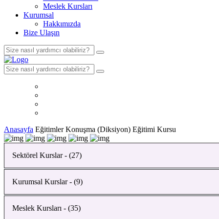
Meslek Kursları
Kurumsal
Hakkımızda
Bize Ulaşın
Anasayfa
Eğitimler
Konuşma (Diksiyon) Eğitimi Kursu
Sektörel Kurslar - (27)
Kurumsal Kurslar - (9)
Bahçıvanlık Kursu
Yapı Malzemeleri Analizi Kursu
Meslek Kursları - (35)
Ahşap İskeleti İmalatı (Marangozluk) Kursu
İnsan Kaynakları Yönetimi Kursu