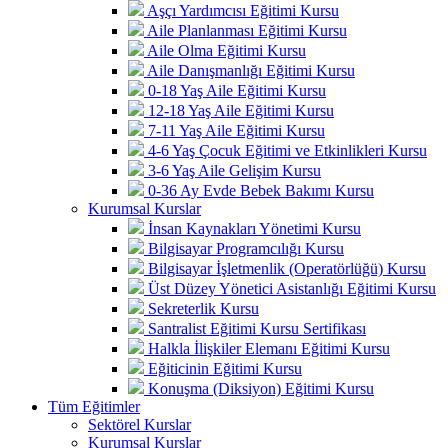
Aşçı Yardımcısı Eğitimi Kursu
Aile Planlanması Eğitimi Kursu
Aile Olma Eğitimi Kursu
Aile Danışmanlığı Eğitimi Kursu
0-18 Yaş Aile Eğitimi Kursu
12-18 Yaş Aile Eğitimi Kursu
7-11 Yaş Aile Eğitimi Kursu
4-6 Yaş Çocuk Eğitimi ve Etkinlikleri Kursu
3-6 Yaş Aile Gelişim Kursu
0-36 Ay Evde Bebek Bakımı Kursu
Kurumsal Kurslar
İnsan Kaynakları Yönetimi Kursu
Bilgisayar Programcılığı Kursu
Bilgisayar İşletmenlik (Operatörlüğü) Kursu
Üst Düzey Yönetici Asistanlığı Eğitimi Kursu
Sekreterlik Kursu
Santralist Eğitimi Kursu Sertifikası
Halkla İlişkiler Elemanı Eğitimi Kursu
Eğiticinin Eğitimi Kursu
Konuşma (Diksiyon) Eğitimi Kursu
Tüm Eğitimler
Sektörel Kurslar
Kurumsal Kurslar