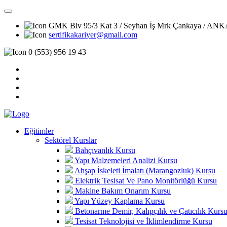
GMK Blv 95/3 Kat 3 / Seyhan İş Mrk Çankaya / A
sertifikakariyer@gmail.com
0 (553) 956 19 43
Eğitimler
Sektörel Kurslar
Bahçıvanlık Kursu
Yapı Malzemeleri Analizi Kursu
Ahşap İskeleti İmalatı (Marangozluk) Kursu
Elektrik Tesisat Ve Pano Monitörlüğü Kursu
Makine Bakım Onarım Kursu
Yapı Yüzey Kaplama Kursu
Betonarme Demir, Kalıpçılık ve Çatıcılık Kurs
Tesisat Teknolojisi ve İklimlendirme Kursu