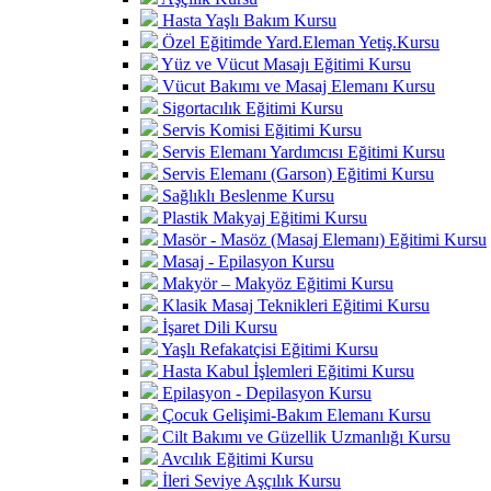
Hasta Yaşlı Bakım Kursu
Özel Eğitimde Yard.Eleman Yetiş.Kursu
Yüz ve Vücut Masajı Eğitimi Kursu
Vücut Bakımı ve Masaj Elemanı Kursu
Sigortacılık Eğitimi Kursu
Servis Komisi Eğitimi Kursu
Servis Elemanı Yardımcısı Eğitimi Kursu
Servis Elemanı (Garson) Eğitimi Kursu
Sağlıklı Beslenme Kursu
Plastik Makyaj Eğitimi Kursu
Masör - Masöz (Masaj Elemanı) Eğitimi Kursu
Masaj - Epilasyon Kursu
Makyör – Makyöz Eğitimi Kursu
Klasik Masaj Teknikleri Eğitimi Kursu
İşaret Dili Kursu
Yaşlı Refakatçisi Eğitimi Kursu
Hasta Kabul İşlemleri Eğitimi Kursu
Epilasyon - Depilasyon Kursu
Çocuk Gelişimi-Bakım Elemanı Kursu
Cilt Bakımı ve Güzellik Uzmanlığı Kursu
Avcılık Eğitimi Kursu
İleri Seviye Aşçılık Kursu