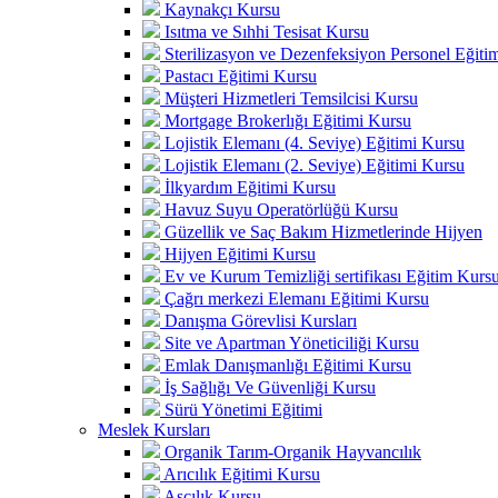
Kaynakçı Kursu
Isıtma ve Sıhhi Tesisat Kursu
Sterilizasyon ve Dezenfeksiyon Personel Eğiti
Pastacı Eğitimi Kursu
Müşteri Hizmetleri Temsilcisi Kursu
Mortgage Brokerlığı Eğitimi Kursu
Lojistik Elemanı (4. Seviye) Eğitimi Kursu
Lojistik Elemanı (2. Seviye) Eğitimi Kursu
İlkyardım Eğitimi Kursu
Havuz Suyu Operatörlüğü Kursu
Güzellik ve Saç Bakım Hizmetlerinde Hijyen
Hijyen Eğitimi Kursu
Ev ve Kurum Temizliği sertifikası Eğitim Kurs
Çağrı merkezi Elemanı Eğitimi Kursu
Danışma Görevlisi Kursları
Site ve Apartman Yöneticiliği Kursu
Emlak Danışmanlığı Eğitimi Kursu
İş Sağlığı Ve Güvenliği Kursu
Sürü Yönetimi Eğitimi
Meslek Kursları
Organik Tarım-Organik Hayvancılık
Arıcılık Eğitimi Kursu
Aşçılık Kursu