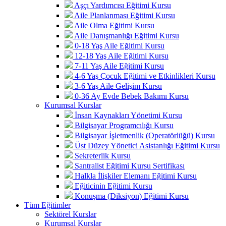
Aşçı Yardımcısı Eğitimi Kursu
Aile Planlanması Eğitimi Kursu
Aile Olma Eğitimi Kursu
Aile Danışmanlığı Eğitimi Kursu
0-18 Yaş Aile Eğitimi Kursu
12-18 Yaş Aile Eğitimi Kursu
7-11 Yaş Aile Eğitimi Kursu
4-6 Yaş Çocuk Eğitimi ve Etkinlikleri Kursu
3-6 Yaş Aile Gelişim Kursu
0-36 Ay Evde Bebek Bakımı Kursu
Kurumsal Kurslar
İnsan Kaynakları Yönetimi Kursu
Bilgisayar Programcılığı Kursu
Bilgisayar İşletmenlik (Operatörlüğü) Kursu
Üst Düzey Yönetici Asistanlığı Eğitimi Kursu
Sekreterlik Kursu
Santralist Eğitimi Kursu Sertifikası
Halkla İlişkiler Elemanı Eğitimi Kursu
Eğiticinin Eğitimi Kursu
Konuşma (Diksiyon) Eğitimi Kursu
Tüm Eğitimler
Sektörel Kurslar
Kurumsal Kurslar