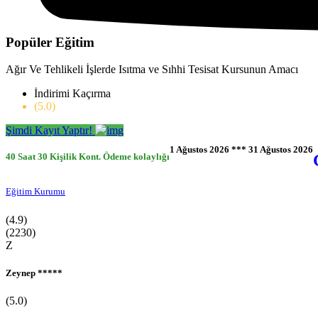
3-6 Yaş Aile Gelişim Kursu
0-36 Ay Evde Bebek Bakımı Kursu
Popüler Eğitim
Ağır Ve Tehlikeli İşlerde Isıtma ve Sıhhi Tesisat Kursunun Amacı
İndirimi Kaçırma
(5.0)
Şimdi Kayıt Yaptır!
1 Ağustos 2026 *** 31 Ağustos 2026
40 Saat
30 Kişilik Kont.
Ödeme kolaylığı
Eğitim Kurumu
(4.9)
(2230)
Z
Zeynep *****
(5.0)