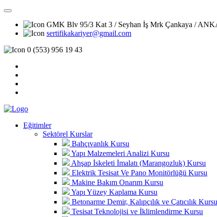
GMK Blv 95/3 Kat 3 / Seyhan İş Mrk Çankaya / A
sertifikakariyer@gmail.com
0 (553) 956 19 43
Eğitimler
Sektörel Kurslar
Bahçıvanlık Kursu
Yapı Malzemeleri Analizi Kursu
Ahşap İskeleti İmalatı (Marangozluk) Kursu
Elektrik Tesisat Ve Pano Monitörlüğü Kursu
Makine Bakım Onarım Kursu
Yapı Yüzey Kaplama Kursu
Betonarme Demir, Kalıpçılık ve Çatıcılık Kurs
Tesisat Teknolojisi ve İklimlendirme Kursu