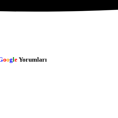
G
o
o
g
l
e
Yorumları