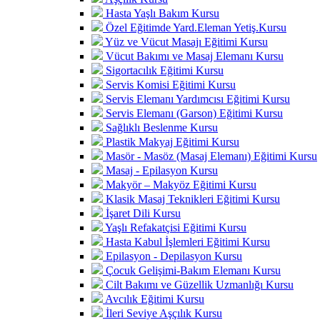
Hasta Yaşlı Bakım Kursu
Özel Eğitimde Yard.Eleman Yetiş.Kursu
Yüz ve Vücut Masajı Eğitimi Kursu
Vücut Bakımı ve Masaj Elemanı Kursu
Sigortacılık Eğitimi Kursu
Servis Komisi Eğitimi Kursu
Servis Elemanı Yardımcısı Eğitimi Kursu
Servis Elemanı (Garson) Eğitimi Kursu
Sağlıklı Beslenme Kursu
Plastik Makyaj Eğitimi Kursu
Masör - Masöz (Masaj Elemanı) Eğitimi Kursu
Masaj - Epilasyon Kursu
Makyör – Makyöz Eğitimi Kursu
Klasik Masaj Teknikleri Eğitimi Kursu
İşaret Dili Kursu
Yaşlı Refakatçisi Eğitimi Kursu
Hasta Kabul İşlemleri Eğitimi Kursu
Epilasyon - Depilasyon Kursu
Çocuk Gelişimi-Bakım Elemanı Kursu
Cilt Bakımı ve Güzellik Uzmanlığı Kursu
Avcılık Eğitimi Kursu
İleri Seviye Aşçılık Kursu