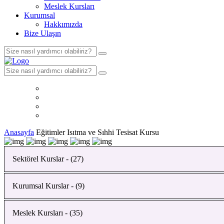
Meslek Kursları
Kurumsal
Hakkımızda
Bize Ulaşın
Anasayfa
Eğitimler
Isıtma ve Sıhhi Tesisat Kursu
Sektörel Kurslar - (27)
Kurumsal Kurslar - (9)
Bahçıvanlık Kursu
Yapı Malzemeleri Analizi Kursu
Meslek Kursları - (35)
Ahşap İskeleti İmalatı (Marangozluk) Kursu
İnsan Kaynakları Yönetimi Kursu